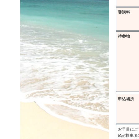
受講料
持参物
申込場所
お早目にご
※
記載事項